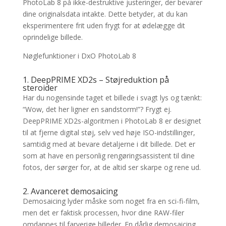
PhotoLab 8 på ikke-destruktive justeringer, der bevarer
dine originalsdata intakte. Dette betyder, at du kan
eksperimentere frit uden frygt for at ødelægge dit
oprindelige billede.
Nøglefunktioner i DxO PhotoLab 8
1. DeepPRIME XD2s – Støjreduktion på
steroider
Har du nogensinde taget et billede i svagt lys og tænkt:
“Wow, det her ligner en sandstorm!”? Frygt ej.
DeepPRIME XD2s-algoritmen i PhotoLab 8 er designet
til at fjerne digital støj, selv ved høje ISO-indstillinger,
samtidig med at bevare detaljerne i dit billede. Det er
som at have en personlig rengøringsassistent til dine
fotos, der sørger for, at de altid ser skarpe og rene ud.
2. Avanceret demosaicing
Demosaicing lyder måske som noget fra en sci-fi-film,
men det er faktisk processen, hvor dine RAW-filer
omdannes til farverige billeder. En dårlig demosaicing