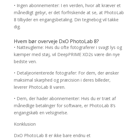
• Ingen abonnementer: I en verden, hvor alt kræver et
månedligt gebyr, er det forfriskende at se, at PhotoLab
8 tilbyder en engangsbetaling. Din tegnebog vil takke
dig.
Hvem bør overveje DxO PhotoLab 8?
• Natteuglerne: Hvis du ofte fotograferer i svagt lys og
kæmper med støj, vil DeepPRIME XD2s være din nye
bedste ven.
• Detaljeorienterede fotografer: For dem, der ønsker
maksimal skarphed og præcision i deres billeder,
leverer PhotoLab 8 varen.
• Dem, der hader abonnementer: Hvis du er træt af
månedlige betalinger for software, er PhotoLab 8’s
engangskøb en velsignelse.
Konklusion
DxO PhotoLab 8 er ikke bare endnu et