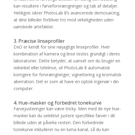
kan resultere i farveforvrængninger og tab af detaljer.
Heldigvis sikrer PhotoLab 8’s avancerede demosaicing,
at dine billeder forbliver tro mod virkeligheden uden
uønskede artefakter.
3. Præcise linseprofiler
DxO er kendt for sine nøjagtige linseprofiler. Hver
kombination af kamera og linse testes grundigt i deres
laboratorier. Dette betyder, at uanset om du bruger en
vidvinkel eller telelinse, vil PhotoLab 8 automatisk
korrigere for forvrængninger, vignettering og kromatisk
aberration. Det er som at have en optisk ingeniør i din
computer.
4. Hue-masker og forbedret tonekurve
Farvejusteringer kan være tricky. Men med de nye hue-
masker kan du selektivt justere specifikke farver i dit
billede uden at påvirke resten. Den forbedrede
tonekurve inkluderer nu en luma-kanal, så du kan