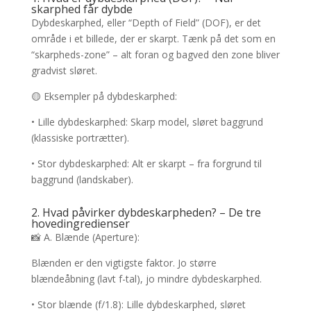
skarphed får dybde
Dybdeskarphed, eller “Depth of Field” (DOF), er det
område i et billede, der er skarpt. Tænk på det som en
“skarpheds-zone” – alt foran og bagved den zone bliver
gradvist sløret.
🟡 Eksempler på dybdeskarphed:
• Lille dybdeskarphed: Skarp model, sløret baggrund
(klassiske portrætter).
• Stor dybdeskarphed: Alt er skarpt – fra forgrund til
baggrund (landskaber).
2. Hvad påvirker dybdeskarpheden? – De tre
hovedingredienser
📸 A. Blænde (Aperture):
Blænden er den vigtigste faktor. Jo større
blændeåbning (lavt f-tal), jo mindre dybdeskarphed.
• Stor blænde (f/1.8): Lille dybdeskarphed, sløret