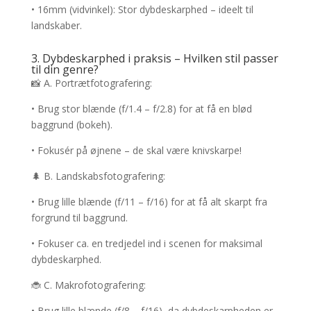
• 16mm (vidvinkel): Stor dybdeskarphed – ideelt til
landskaber.
3. Dybdeskarphed i praksis – Hvilken stil passer
til din genre?
📸 A. Portrætfotografering:
• Brug stor blænde (f/1.4 – f/2.8) for at få en blød
baggrund (bokeh).
• Fokusér på øjnene – de skal være knivskarpe!
🌲 B. Landskabsfotografering:
• Brug lille blænde (f/11 – f/16) for at få alt skarpt fra
forgrund til baggrund.
• Fokuser ca. en tredjedel ind i scenen for maksimal
dybdeskarphed.
🐞 C. Makrofotografering:
• Brug lille blænde (f/8 – f/16), da dybdeskarpheden er