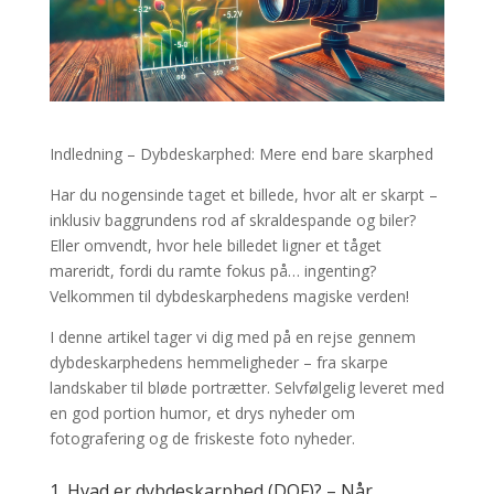
Indledning – Dybdeskarphed: Mere end bare skarphed
Har du nogensinde taget et billede, hvor alt er skarpt –
inklusiv baggrundens rod af skraldespande og biler?
Eller omvendt, hvor hele billedet ligner et tåget
mareridt, fordi du ramte fokus på… ingenting?
Velkommen til dybdeskarphedens magiske verden!
I denne artikel tager vi dig med på en rejse gennem
dybdeskarphedens hemmeligheder – fra skarpe
landskaber til bløde portrætter. Selvfølgelig leveret med
en god portion humor, et drys nyheder om
fotografering og de friskeste foto nyheder.
1. Hvad er dybdeskarphed (DOF)? – Når