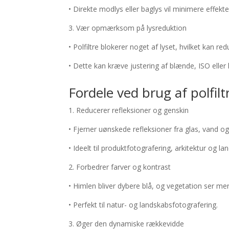
• Direkte modlys eller baglys vil minimere effekte
3. Vær opmærksom på lysreduktion
• Polfiltre blokerer noget af lyset, hvilket kan 
• Dette kan kræve justering af blænde, ISO eller l
Fordele ved brug af polfilt
1. Reducerer refleksioner og genskin
• Fjerner uønskede refleksioner fra glas, vand o
• Ideelt til produktfotografering, arkitektur og la
2. Forbedrer farver og kontrast
• Himlen bliver dybere blå, og vegetation ser m
• Perfekt til natur- og landskabsfotografering.
3. Øger den dynamiske rækkevidde