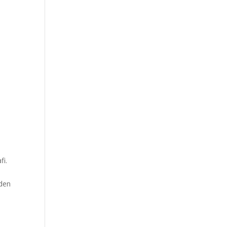
fi.
nden