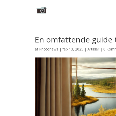
En omfattende guide ti
af
Photonews
|
feb 13, 2025
|
Artikler
|
0 Komm