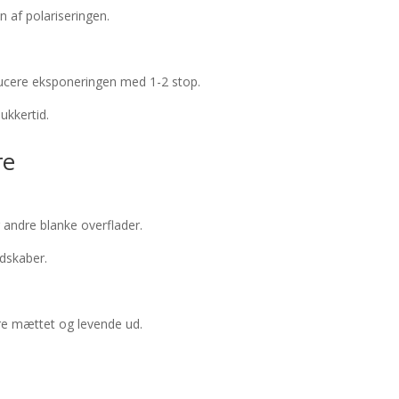
n af polariseringen.
reducere eksponeringen med 1-2 stop.
ukkertid.
re
g andre blanke overflader.
ndskaber.
ere mættet og levende ud.