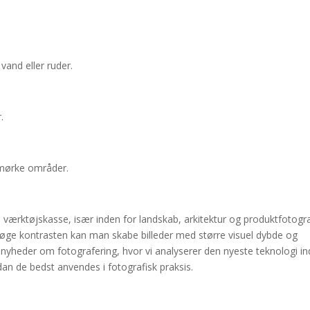
vand eller ruder.
.
 mørke områder.
s værktøjskasse, især inden for landskab, arkitektur og produktfotogra
g øge kontrasten kan man skabe billeder med større visuel dybde og
 nyheder om fotografering, hvor vi analyserer den nyeste teknologi i
rdan de bedst anvendes i fotografisk praksis.