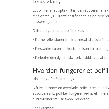
Teknisk forklaring
Et polfilter er et optisk filter, der reducerer re
reflekteret lys. Filteret består af et lag polarise
passere igennem.
Dette betyder, at et polfilter kan:
• Fjerne refleksioner fra ikke-metalliske overflad
• Forstærke farver og kontrast, især i himlen og 
• Forbedre den dynamiske rækkevidde ved at red
Hvordan fungerer et polfil
Blokering af reflekteret lys
Når lys rammer en overflade, reflekteres en del 
absorberes. Et polfilter fungerer ved at eliminere
distraktioner fra uønskede reflekser.
For eksempel: