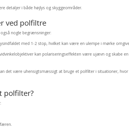
ere detaljer i både højlys og skyggeområder.
ved polfiltre
er også nogle begrænsninger:
lysindfaldet med 1-2 stop, hvilket kan være en ulempe i mørke omgive
f vidvinkelobjektiver kan polariseringseffekten være ujævn og skabe en
 kan det være uhensigtsmæssigt at bruge et polfilter i situationer, hvor
polfilter?
:
sfæren.