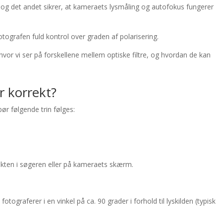
t, og det andet sikrer, at kameraets lysmåling og autofokus fungerer
 fotografen fuld kontrol over graden af polarisering.
vor vi ser på forskellene mellem optiske filtre, og hvordan de kan
r korrekt?
bør følgende trin følges:
fekten i søgeren eller på kameraets skærm.
otograferer i en vinkel på ca. 90 grader i forhold til lyskilden (typisk