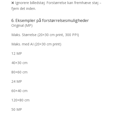
❌ Ignorere billedstøj: Forstørrelse kan fremhæve støj –
fjern det inden.
6. Eksempler på forstørrelsesmuligheder
Original (MP)
Maks. Størrelse (20×30 cm print, 300 PPI)
Maks. med AI (20×30 cm print)
12 MP
40×30 cm
80×60 cm
24 MP
60×40 cm
120×80 cm
50 MP