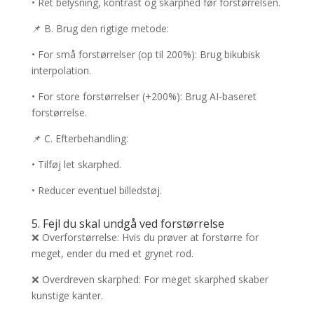
• Ret belysning, kontrast og skarphed før forstørrelsen.
📌 B. Brug den rigtige metode:
• For små forstørrelser (op til 200%): Brug bikubisk
interpolation.
• For store forstørrelser (+200%): Brug AI-baseret
forstørrelse.
📌 C. Efterbehandling:
• Tilføj let skarphed.
• Reducer eventuel billedstøj.
5. Fejl du skal undgå ved forstørrelse
❌ Overforstørrelse: Hvis du prøver at forstørre for
meget, ender du med et grynet rod.
❌ Overdreven skarphed: For meget skarphed skaber
kunstige kanter.