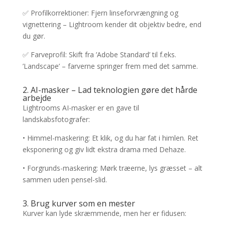
✅ Profilkorrektioner: Fjern linseforvrængning og
vignettering – Lightroom kender dit objektiv bedre, end
du gør.
✅ Farveprofil: Skift fra ’Adobe Standard’ til f.eks.
’Landscape’ – farverne springer frem med det samme.
2. AI-masker – Lad teknologien gøre det hårde
arbejde
Lightrooms AI-masker er en gave til
landskabsfotografer:
• Himmel-maskering: Et klik, og du har fat i himlen. Ret
eksponering og giv lidt ekstra drama med Dehaze.
• Forgrunds-maskering: Mørk træerne, lys græsset – alt
sammen uden pensel-slid.
3. Brug kurver som en mester
Kurver kan lyde skræmmende, men her er fidusen: