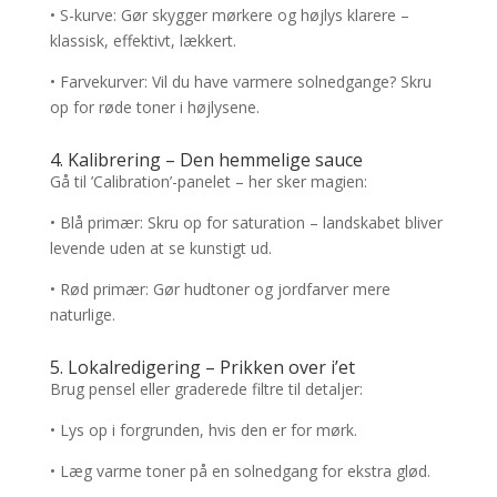
• S-kurve: Gør skygger mørkere og højlys klarere –
klassisk, effektivt, lækkert.
• Farvekurver: Vil du have varmere solnedgange? Skru
op for røde toner i højlysene.
4. Kalibrering – Den hemmelige sauce
Gå til ’Calibration’-panelet – her sker magien:
• Blå primær: Skru op for saturation – landskabet bliver
levende uden at se kunstigt ud.
• Rød primær: Gør hudtoner og jordfarver mere
naturlige.
5. Lokalredigering – Prikken over i’et
Brug pensel eller graderede filtre til detaljer:
• Lys op i forgrunden, hvis den er for mørk.
• Læg varme toner på en solnedgang for ekstra glød.